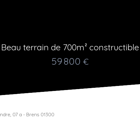
Beau terrain de 700m² constructible
59 800
€
endre, 07 a - Brens 01300