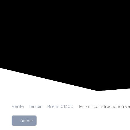
Vente
Terrain
Brens 01300
Terrain constructible à v
Retour