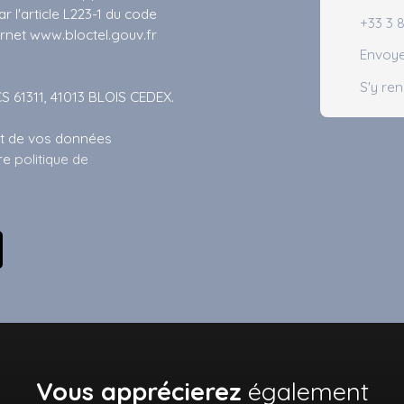
 l'article L223-1 du code
+33 3 8
ernet www.bloctel.gouv.fr
Envoye
S'y re
CS 61311, 41013 BLOIS CEDEX.
ent de vos données
tre
politique de
Vous apprécierez
également