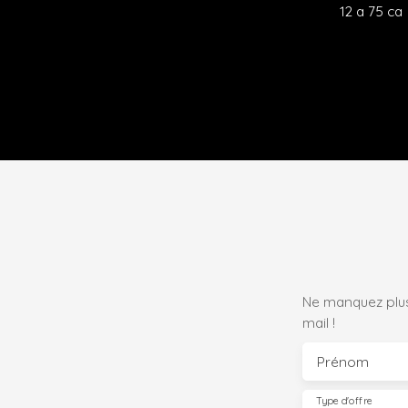
11 a 20 c
Ne manquez plus
mail !
Prénom
Type d'offre