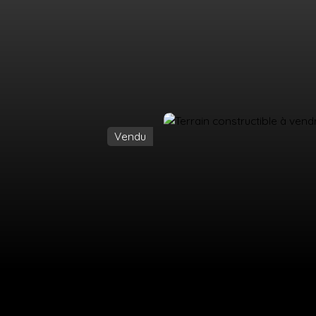
Vendu
UEIL
ACHETER
LOUER
ESTIMATION
VENDRE
ÉQUIPE
CO