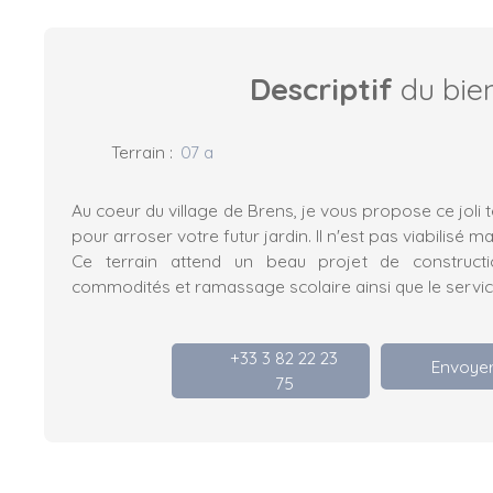
Descriptif
du bie
Terrain
:
07 a
Au coeur du village de Brens, je vous propose ce joli t
pour arroser votre futur jardin. Il n'est pas viabilisé m
Ce terrain attend un beau projet de construct
commodités et ramassage scolaire ainsi que le service
+33 3 82 22 23
Envoyer
75