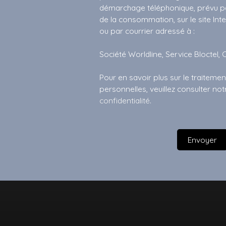
démarchage téléphonique, prévu par
de la consommation, sur le site Int
ou par courrier adressé à :
Société Worldline, Service Bloctel, 
Pour en savoir plus sur le traitem
personnelles, veuillez consulter no
confidentialité
.
Envoyer