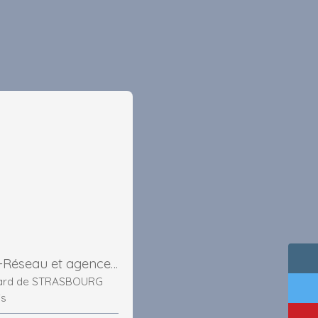
BRING'S-Réseau et agence immobilière Paris
vard de STRASBOURG
is