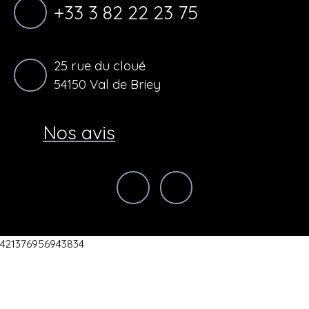
+33 3 82 22 23 75
25 rue du cloué
54150 Val de Briey
Nos avis
421376956943834