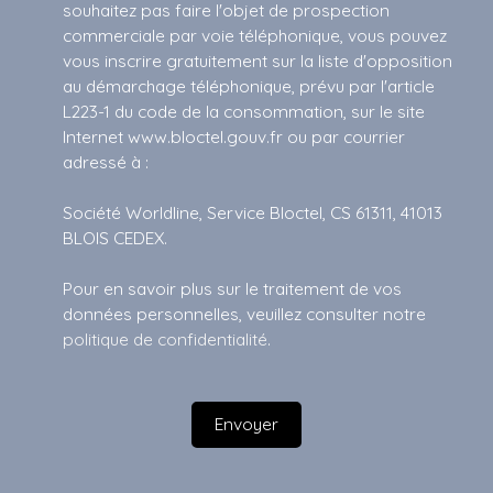
souhaitez pas faire l'objet de prospection
commerciale par voie téléphonique, vous pouvez
vous inscrire gratuitement sur la liste d'opposition
au démarchage téléphonique, prévu par l'article
L223-1 du code de la consommation, sur le site
Internet www.bloctel.gouv.fr ou par courrier
adressé à :
Société Worldline, Service Bloctel, CS 61311, 41013
BLOIS CEDEX.
Pour en savoir plus sur le traitement de vos
données personnelles, veuillez consulter notre
politique de confidentialité
.
Envoyer