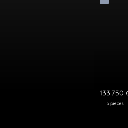
Exclusivité
779 0
5
pièc