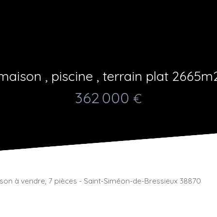
maison , piscine , terrain plat 2665m
362 000
€
son à vendre, 7 pièces - Saint-Siméon-de-Bressieux 38870