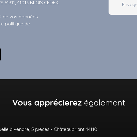
CS 61311, 41013 BLOIS CEDEX.
Envoye
ent de vos données
tre
politique de
Vous apprécierez
également