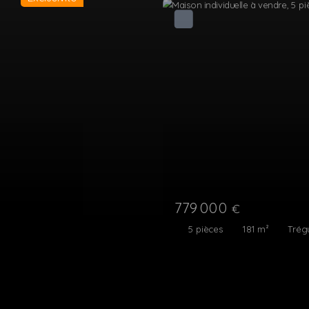
297 000
€
4
pièces
109
m²