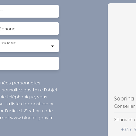
m
léphone
 souhaitez
nnées personnelles
ouhaitez pas faire l'objet
ie téléphonique, vous
Sabrina
r la liste d'opposition au
Conseiller
 l'article L223-1 du code
ernet www.bloctel.gouv.fr
Sillans et
+33 6 5