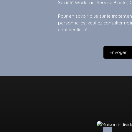
Société Worldline, Service Bloctel, 
Pour en savoir plus sur le traitem
personnelles, veuillez consulter no
confidentialité
.
Envoyer