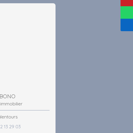
 BONO
 immobilier
 alentours
2 13 29 03