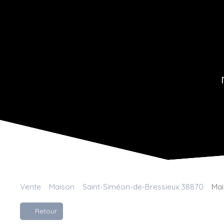
Vente
Maison
Saint-Siméon-de-Bressieux 38870
Mai
Retour