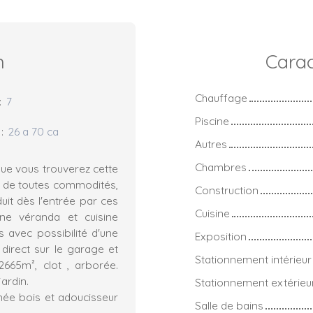
n
Carac
Chauffage
:
7
Piscine
:
26 a 70 ca
Autres
Chambres
ue vous trouverez cette
é de toutes commodités,
Construction
uit dès l'entrée par ces
Cuisine
ne véranda et cuisine
avec possibilité d'une
Exposition
direct sur le garage et
Stationnement intérieur
2665m², clot , arborée.
jardin.
Stationnement extérieu
née bois et adoucisseur
Salle de bains