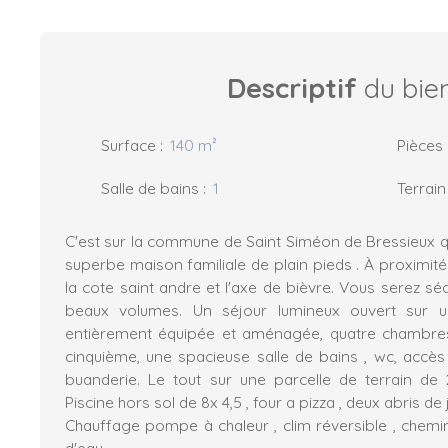
Descriptif
du bie
Surface
:
140
m²
Pièces
Salle de bains
:
1
Terrain
C'est sur la commune de Saint Siméon de Bressieux q
superbe maison familiale de plain pieds . À proximit
la cote saint andre et l'axe de bièvre. Vous serez séd
beaux volumes. Un séjour lumineux ouvert sur u
entièrement équipée et aménagée, quatre chambres 
cinquième, une spacieuse salle de bains , wc, accès 
buanderie. Le tout sur une parcelle de terrain de 
Piscine hors sol de 8x 4,5 , four a pizza , deux abris de 
Chauffage pompe à chaleur , clim réversible , chemi
d'eau .