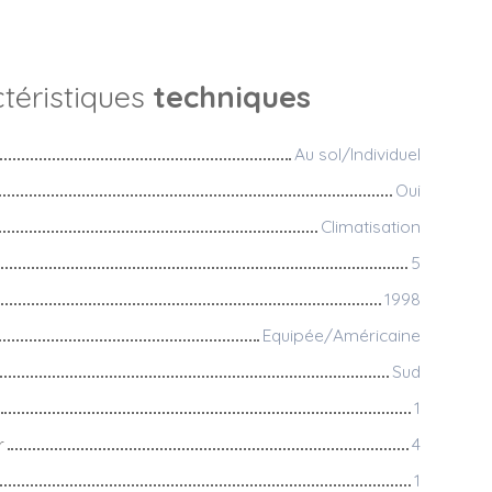
téristiques
techniques
Au sol/Individuel
Oui
Climatisation
5
1998
Equipée/Américaine
Sud
1
r
4
1