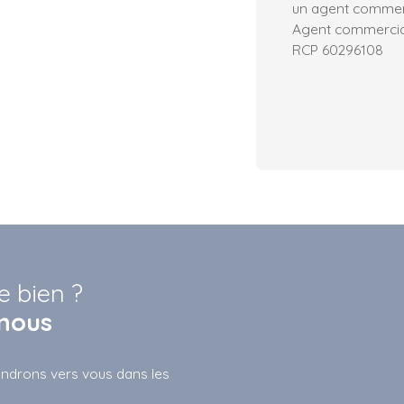
un agent commerci
Agent commercial 
RCP 60296108
e bien ?
nous
iendrons vers vous dans les