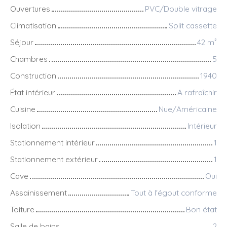
Ouvertures
PVC/Double vitrage
Climatisation
Split cassette
Séjour
42
m²
Chambres
5
Construction
1940
État intérieur
A rafraîchir
Cuisine
Nue/Américaine
Isolation
Intérieur
Stationnement intérieur
1
Stationnement extérieur
1
Cave
Oui
Assainissement
Tout à l'égout conforme
Toiture
Bon état
Salle de bains
2