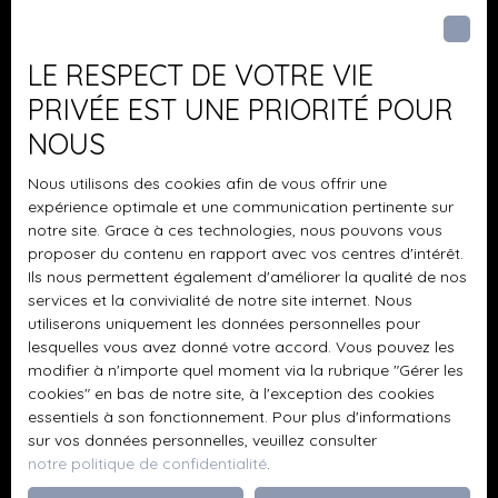
Pièces min
J'accepte le traitement de mes données
LE RESPECT DE VOTRE VIE
personnelles conformément au RGPD. Si vous ne
PRIVÉE EST UNE PRIORITÉ POUR
souhaitez pas faire l'objet de prospection
NOUS
commerciale par voie téléphonique, vous pouvez
vous inscrire gratuitement sur la liste d'opposition
Nous utilisons des cookies afin de vous offrir une
au démarchage téléphonique, prévu par l'article
expérience optimale et une communication pertinente sur
L223-1 du code de la consommation, sur le site
notre site. Grace à ces technologies, nous pouvons vous
Internet www.bloctel.gouv.fr ou par courrier
proposer du contenu en rapport avec vos centres d'intérêt.
adressé à :
Ils nous permettent également d'améliorer la qualité de nos
services et la convivialité de notre site internet. Nous
Société Worldline, Service Bloctel, CS 61311, 41013
utiliserons uniquement les données personnelles pour
BLOIS CEDEX.
lesquelles vous avez donné votre accord. Vous pouvez les
modifier à n'importe quel moment via la rubrique ″Gérer les
cookies″ en bas de notre site, à l'exception des cookies
Pour en savoir plus sur le traitement de vos
essentiels à son fonctionnement. Pour plus d'informations
données personnelles, veuillez consulter notre
sur vos données personnelles, veuillez consulter
politique de confidentialité
.
notre politique de confidentialité
.