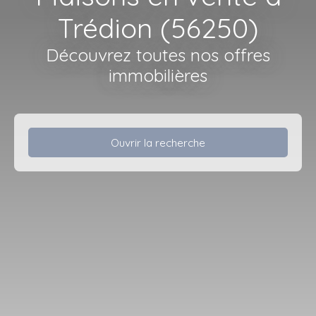
Trédion (56250)
Découvrez toutes nos offres
immobilières
Ouvrir la recherche
Type d'offre
Vente
Type de bien
Maison
Localisation
Trédion (56250)
Budget max (€)