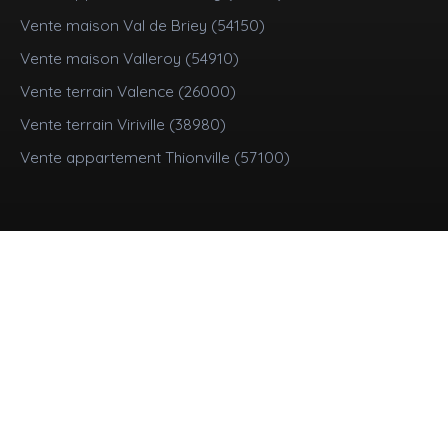
Vente maison Val de Briey (54150)
Vente maison Valleroy (54910)
Vente terrain Valence (26000)
Vente terrain Viriville (38980)
Vente appartement Thionville (57100)
Je suis propriétaire
Mettre en location
Estimez votre bien
Vendre avec nous
Espace vendeur
Nous contacter