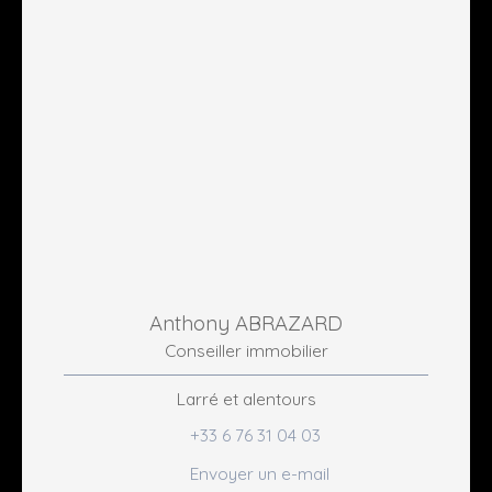
Anthony ABRAZARD
Conseiller immobilier
Larré et alentours
+33 6 76 31 04 03
Envoyer un e-mail