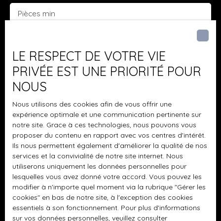
Pièces min
J'accepte le traitement de mes données
personnelles conformément au RGPD. Si vous ne
LE RESPECT DE VOTRE VIE
souhaitez pas faire l'objet de prospection
PRIVÉE EST UNE PRIORITÉ POUR
commerciale par voie téléphonique, vous pouvez
NOUS
vous inscrire gratuitement sur la liste d'opposition
au démarchage téléphonique, prévu par l'article
Nous utilisons des cookies afin de vous offrir une
L223-1 du code de la consommation, sur le site
expérience optimale et une communication pertinente sur
Internet www.bloctel.gouv.fr ou par courrier
notre site. Grace à ces technologies, nous pouvons vous
adressé à :
proposer du contenu en rapport avec vos centres d'intérêt.
Ils nous permettent également d'améliorer la qualité de nos
Société Worldline, Service Bloctel, CS 61311, 41013
services et la convivialité de notre site internet. Nous
BLOIS CEDEX.
utiliserons uniquement les données personnelles pour
lesquelles vous avez donné votre accord. Vous pouvez les
Pour en savoir plus sur le traitement de vos
modifier à n'importe quel moment via la rubrique ″Gérer les
cookies″ en bas de notre site, à l'exception des cookies
données personnelles, veuillez consulter notre
essentiels à son fonctionnement. Pour plus d'informations
politique de confidentialité
.
sur vos données personnelles, veuillez consulter