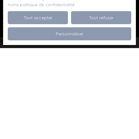
notre politique de confidentialité
.
Recevoir des annonces
Tout accepter
Tout refuser
Personnaliser
Je recherche un bien
Vente appartement Dévoluy (05250)
Vente maison Val de Briey (54150)
Vente maison Valleroy (54910)
Vente terrain Valence (26000)
Vente terrain Viriville (38980)
Vente appartement Thionville (57100)