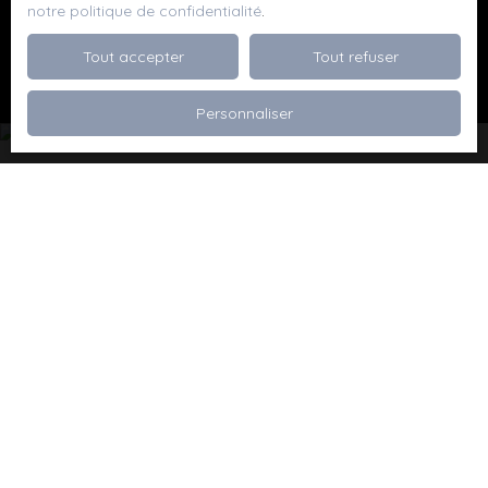
notre politique de confidentialité
.
Recevoir des annonces
Tout accepter
Tout refuser
Personnaliser
Je recherche un bien
Vente appartement Dévoluy (05250)
Vente maison Val de Briey (54150)
Vente maison Valleroy (54910)
Vente terrain Valence (26000)
Vente terrain Viriville (38980)
Vente appartement Thionville (57100)