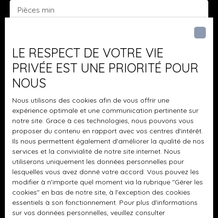
Pièces min
J'accepte le traitement de mes données
personnelles conformément au RGPD. Si vous ne
LE RESPECT DE VOTRE VIE
souhaitez pas faire l'objet de prospection
PRIVÉE EST UNE PRIORITÉ POUR
commerciale par voie téléphonique, vous pouvez
vous inscrire gratuitement sur la liste d'opposition
NOUS
au démarchage téléphonique, prévu par l'article
Nous utilisons des cookies afin de vous offrir une
L223-1 du code de la consommation, sur le site
expérience optimale et une communication pertinente sur
Internet www.bloctel.gouv.fr ou par courrier
notre site. Grace à ces technologies, nous pouvons vous
adressé à :
proposer du contenu en rapport avec vos centres d'intérêt.
Ils nous permettent également d'améliorer la qualité de nos
Société Worldline, Service Bloctel, CS 61311, 41013
services et la convivialité de notre site internet. Nous
BLOIS CEDEX.
utiliserons uniquement les données personnelles pour
lesquelles vous avez donné votre accord. Vous pouvez les
Pour en savoir plus sur le traitement de vos
modifier à n'importe quel moment via la rubrique ″Gérer les
données personnelles, veuillez consulter notre
cookies″ en bas de notre site, à l'exception des cookies
politique de confidentialité
.
essentiels à son fonctionnement. Pour plus d'informations
sur vos données personnelles, veuillez consulter