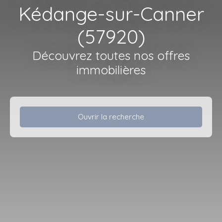
Kédange-sur-Canner
(57920)
Découvrez toutes nos offres
immobilières
Ouvrir la recherche
Type d'offre
Location
Type de bien
Maison
Localisation
Kédange-sur-Canner (57920)