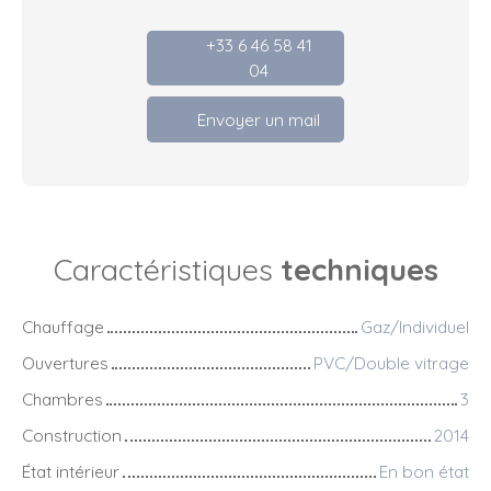
+33 6 46 58 41
04
Envoyer un mail
Caractéristiques
techniques
Chauffage
Gaz/Individuel
Ouvertures
PVC/Double vitrage
Chambres
3
Construction
2014
État intérieur
En bon état