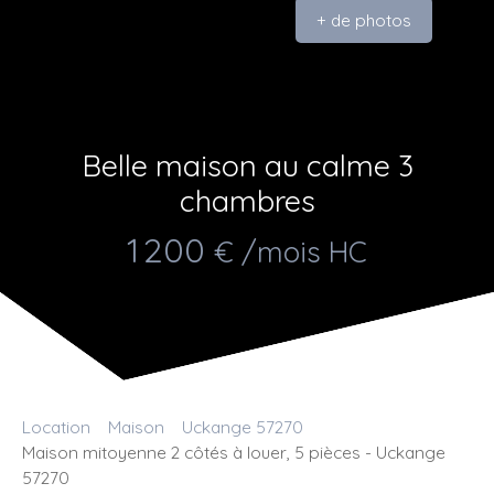
+ de photos
Belle maison au calme 3
chambres
1 200
€ /mois HC
Location
Maison
Uckange 57270
Maison mitoyenne 2 côtés à louer, 5 pièces - Uckange
57270