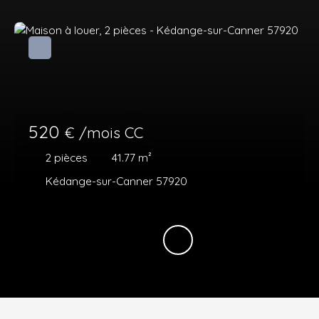
520
€ /mois CC
2
pièces
41.77
m²
Kédange-sur-Canner 57920