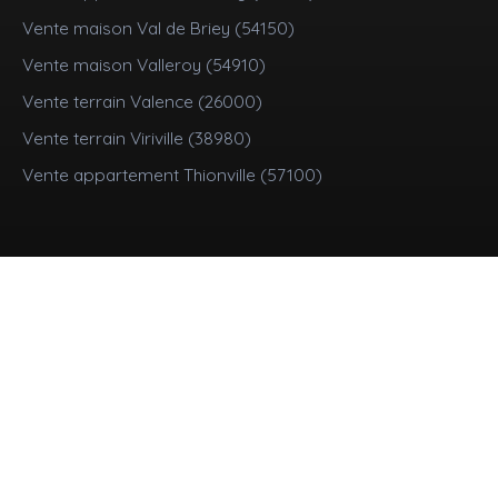
Vente maison Val de Briey (54150)
Vente maison Valleroy (54910)
Vente terrain Valence (26000)
Vente terrain Viriville (38980)
Vente appartement Thionville (57100)
Je suis propriétaire
Mettre en location
Estimez votre bien
Vendre avec nous
Espace vendeur
Nous contacter