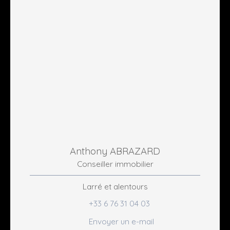
Anthony ABRAZARD
Conseiller immobilier
Larré et alentours
+33 6 76 31 04 03
Envoyer un e-mail