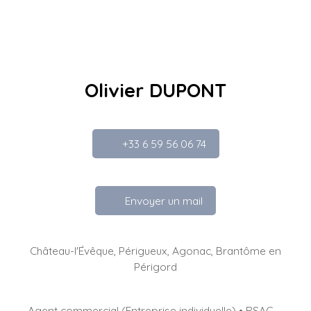
Olivier DUPONT
+33 6 59 56 06 74
Envoyer un mail
Château-l'Évêque, Périgueux, Agonac, Brantôme en
Périgord
Agent commercial (Entreprise individuelle) • RSAC