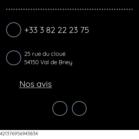
+33 3 82 22 23 75
25 rue du cloué
54150 Val de Briey
Nos avis
421376956943834