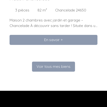
3
pièces
82
m²
Chancelade 24650
Maison 2 chambres avec jardin et garage –
Chancelade À découvrir sans tarder ! Située dans un
petit bourg de Chancelade, cette maison offre un
très beau potentiel, dans un environnement
En savoir +
particulièrement calme et agréable. Elle se
compose d’une cuisine de belle taille, meublée, d’un
salon, d’une salle d’eau, de deux WC, ainsi que de
deux chambres. Vous bénéficierez également d’un
grand cellier et d’un garage attenant, offrant de
Voir tous mes biens
nombreux espaces de rangement et de stockage.
La maison nécessite des travaux, notamment
concernant l’assainissement et le chauffage, mais
son potentiel et sa configuration en font une
opportunité intéressante pour un investisseur ou un
acquéreur souhaitant réaliser un projet de
rénovation. Un véritable atout : un très beau jardin