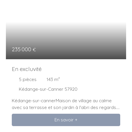
235 000
€
En excluvité
5
pièces
143
m²
Kédange-sur-Canner 57920
Kédange-sur-cannerMaison de village au calme
avec sa terrasse et son jardin à l'abri des regards.
Venez visiter cette belle maison de 143 m²
En savoir +
composée d'une entrée et d'une grande pièce de
vie salon salle à manger de 36 m²avec sa belle