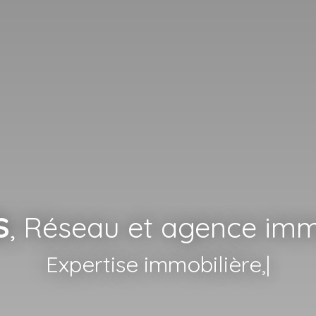
S
, Réseau et agence imm
Mise en l
|